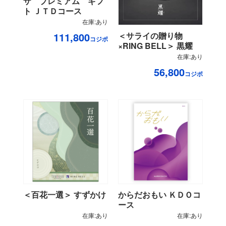
ザ プレミアム ギフ
ト ＪＴＤコース
在庫:あり
＜サライの贈り物
111,800
コジポ
×RING BELL＞ 黒耀
在庫:あり
56,800
コジポ
＜百花一選＞ すずかけ
からだおもい ＫＤＯコ
ース
在庫:あり
在庫:あり